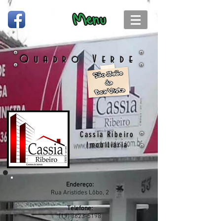
Copyright © by CG Company
Quadro Verde
Cassia Ribeiro
Imobiliária
Endereço:
Rua Aristides Lôbo, 2
Telefone:
(19) 3623-5198