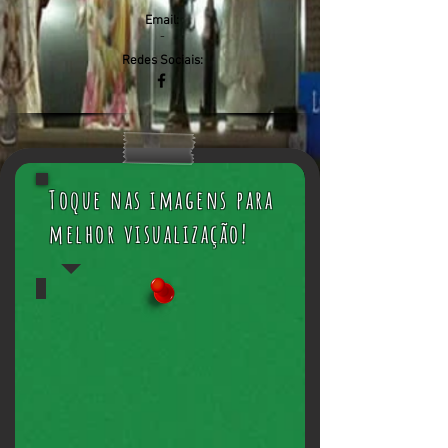
Email:
-
Redes Sociais:
Toque nas imagens para
melhor visualização!
Lindas Camisetas!
O
dia
das
mães
está
chegando!
Presenteie
quem