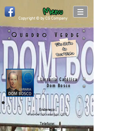
Copyright © by CG Company
Quadro Verde
Livraria Católica
Dom Bosco
Endereço:
Rua Getúlio Vargas, 309
Telefone:
(19) 3623-3105