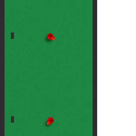
Piscina de Bolinhas, Pula-Pula
e
Castelinho
Tombo Legal, Escorregador
e
Escorregador