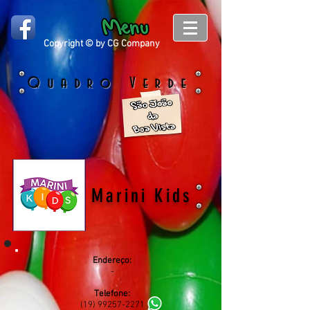
Copyright © by CG Company
Quadro Verde
Marini Kids
Endereço:
-
Telefone:
(19)
99257-2271