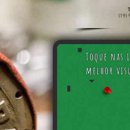
T
(19)
Toque nas 
melhor vis