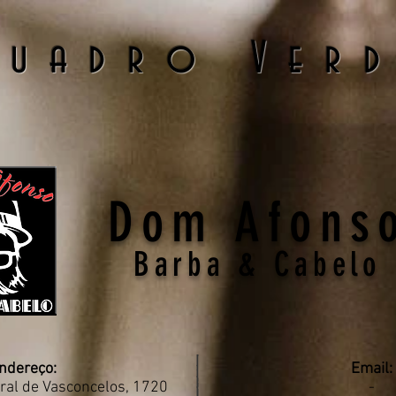
uadro Ver
Dom Afons
Barba & Cabelo
ndereço:
Email:
ral de Vasconcelos, 1720
-