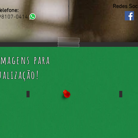
Redes Soci
elefone:
 98107-0414
imagens para
ualização!