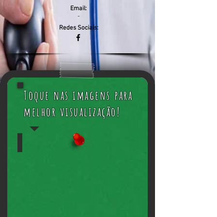
Email:
-
Redes Sociais:
Toque nas imagens para
melhor visualização!
ALTERADA!
Data
de
início
dos
cursos
de
Técnico
em