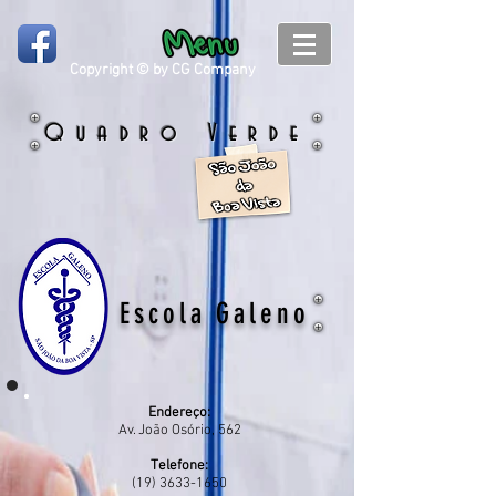
Copyright © by CG Company
Quadro Verde
Escola Galeno
Endereço:
Av. João Osório, 562
Telefone:
(19) 3633-1650