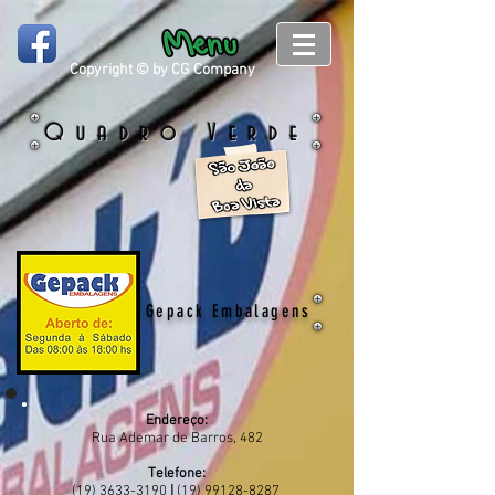
Copyright © by CG Company
Quadro Verde
Gepack Embalagens
Endereço:
Rua Ademar de Barros, 482
Telefone:
(19) 3633-3190
|
(19)
99128-8287