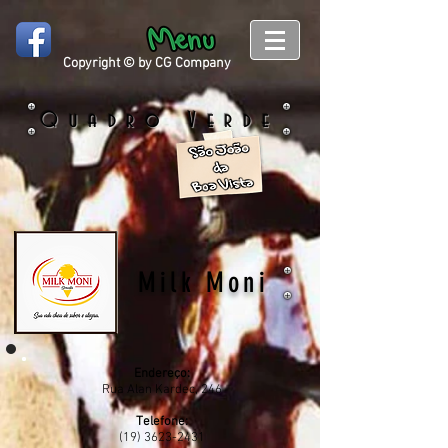
Copyright © by CG Company
Quadro Verde
Milk Moni
Endereço:
Rua Alan Kardec, 246
Telefone:
(19) 3623-2431