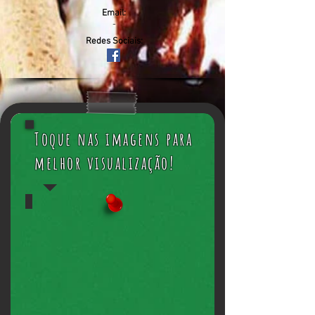
Email:
-
Redes Sociais:
Toque nas imagens para
melhor visualização!
Venha conferir!
Falta
menos
de
um
mês
pro
Carnaval
chegar,