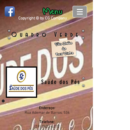
Copyright © by CG Company
Quadro Verde
Saúde dos Pés
Endereço:
Rua Ademar de Barros, 534
Telefone:
(19) 3633-6372