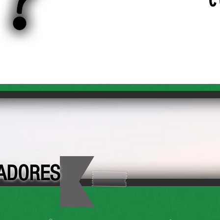
C
ADORES