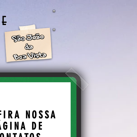
de
Quer se tornar um
HEY
!
parceiro nosso?
Dá uma olhadinha
aqui:
QUER
NUNCIAR?
FIRA NOSSA
ÁGINA DE