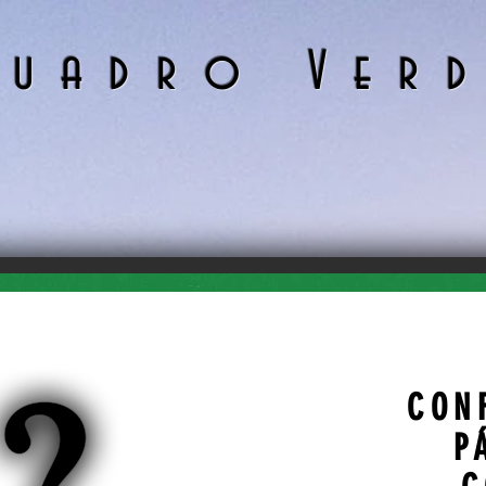
uadro Ver
A
CON
P