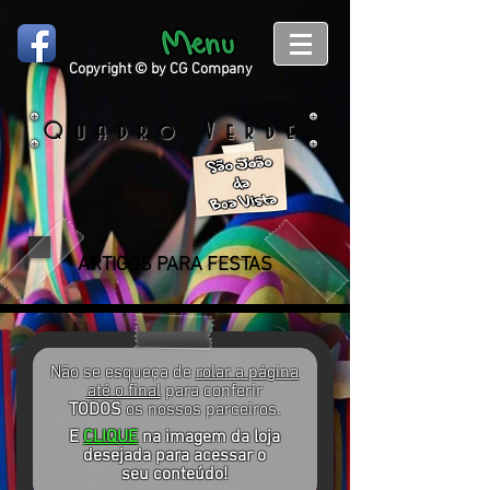
Copyright © by CG Company
Quadro Verde
ARTIGOS PARA FESTAS
Não se esqueça de
rolar a página
até o final
para conferir
TODOS
os nossos parceiros.
E
CLIQUE
na imagem da loja
desejada para acessar o
seu conteúdo!