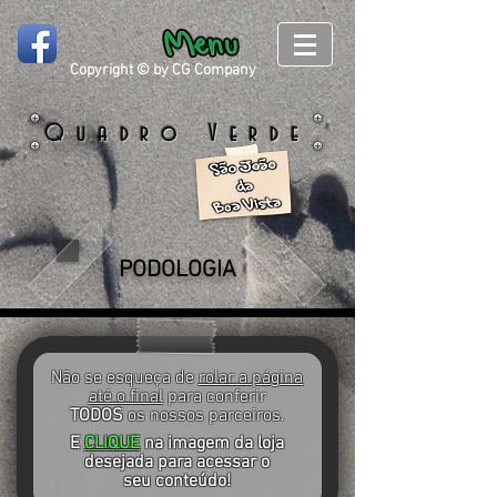
Copyright © by CG Company
Quadro Verde
PODOLOGIA
Não se esqueça de
rolar a página
até o final
para conferir
TODOS
os nossos parceiros.
E
CLIQUE
na imagem da loja
desejada para acessar o
seu conteúdo!